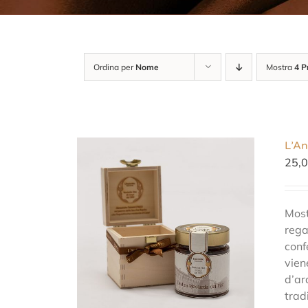
Ordina per
Nome
Mostra
4 P
L’An
25,
Most
rega
conf
vien
d’ar
trad