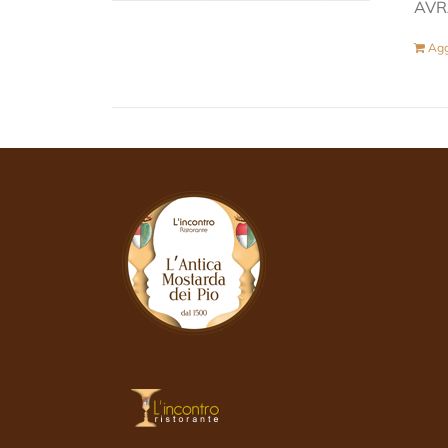
AVR
Agg