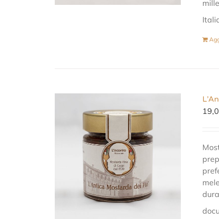
mill
Itali
Agg
L’An
19,
Most
prep
pref
mele
dura
docu