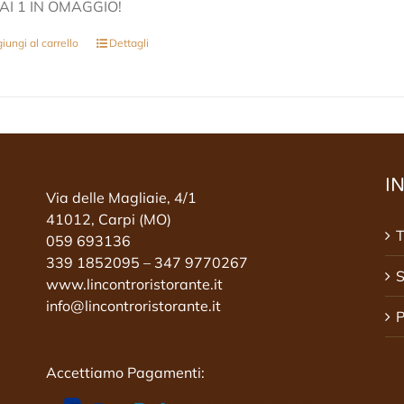
AI 1 IN OMAGGIO!
iungi al carrello
Dettagli
I
Via delle Magliaie, 4/1
41012, Carpi (MO)
T
059 693136
339 1852095 – 347 9770267
S
www.lincontroristorante.it
info@lincontroristorante.it
P
Accettiamo Pagamenti: