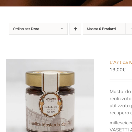
Ordina per
Data
Mostra
6 Prodotti
L’Antica 
19,00
€
Mostarda F
realizzato
utilizzata
recupero d
milleseice
VASETTI 