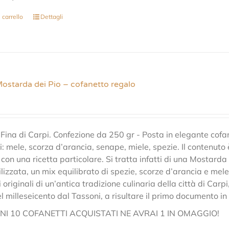
 carrello
Dettagli
Mostarda dei Pio – cofanetto regalo
ina di Carpi. Confezione da 250 gr - Posta in elegante cofane
i: mele, scorza d’arancia, senape, miele, spezie. Il contenut
 con una ricetta particolare. Si tratta infatti di una Mostarda 
lizzata, un mix equilibrato di spezie, scorze d’arancia e me
originali di un’antica tradizione culinaria della città di Carpi
el milleseicento dal Tassoni, a risultare il primo documento i
I 10 COFANETTI ACQUISTATI NE AVRAI 1 IN OMAGGIO!