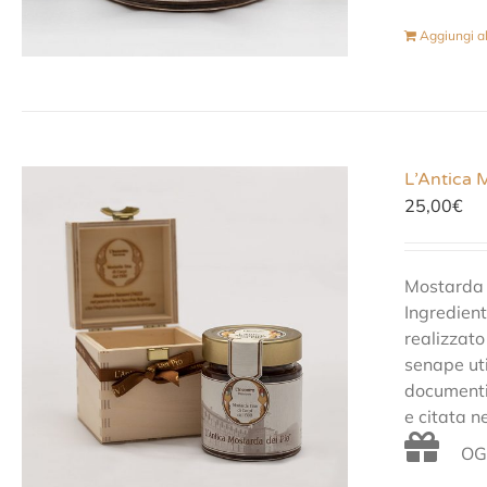
Aggiungi al
L’Antica 
25,00
€
Mostarda F
Ingredient
realizzato
senape uti
documenti 
e citata n
OGN