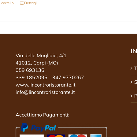
 carrello
Dettagli
I
Via delle Magliaie, 4/1
41012, Carpi (MO)
T
059 693136
339 1852095 – 347 9770267
S
www.lincontroristorante.it
info@lincontroristorante.it
P
Accettiamo Pagamenti: